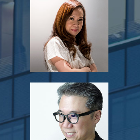
陳卓卓
負責人
The Mills 南豐紗廠
嚴志明教授, 太平紳士
企業創辦人兼首席設計師
科譽(香港)有限公司