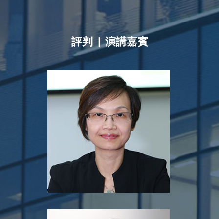
評判 | 演講嘉賓
Alice So
Senior Manager
Entrepreneurship Team
Hong Kong Cyberport Management
Company Limited