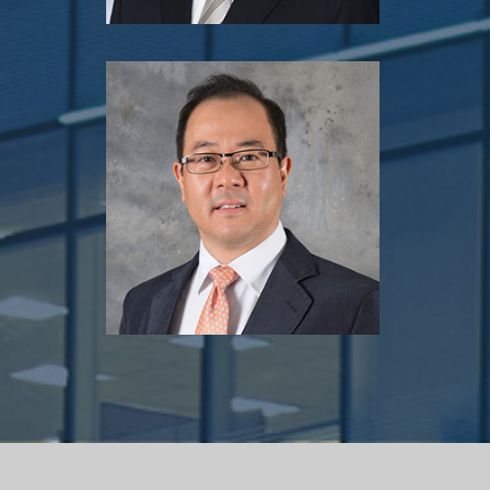
曹嘉泰
創始合夥人／管理合夥人
戈壁創投