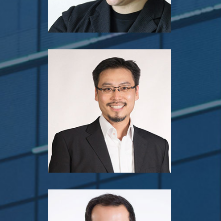
趙子翹
行政總裁
創奇思